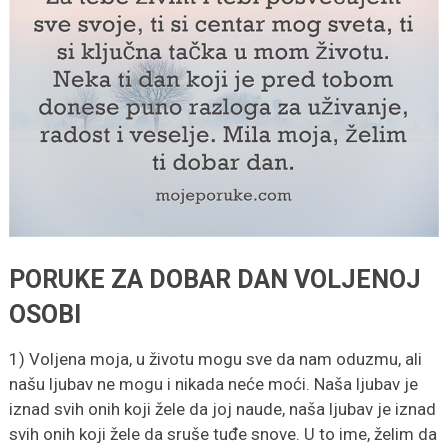
PORUKE ZA DOBAR DAN VOLJENOJ
OSOBI
1) Voljena moja, u životu mogu sve da nam oduzmu, ali
našu ljubav ne mogu i nikada neće moći. Naša ljubav je
iznad svih onih koji žele da joj naude, naša ljubav je iznad
svih onih koji žele da sruše tuđe snove. U to ime, želim da