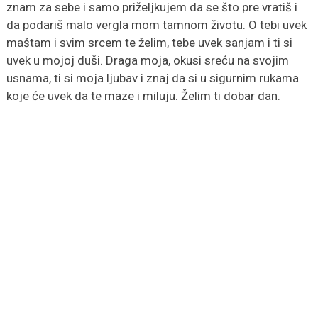
znam za sebe i samo priželjkujem da se što pre vratiš i
da podariš malo vergla mom tamnom životu. O tebi uvek
maštam i svim srcem te želim, tebe uvek sanjam i ti si
uvek u mojoj duši. Draga moja, okusi sreću na svojim
usnama, ti si moja ljubav i znaj da si u sigurnim rukama
koje će uvek da te maze i miluju. Želim ti dobar dan.