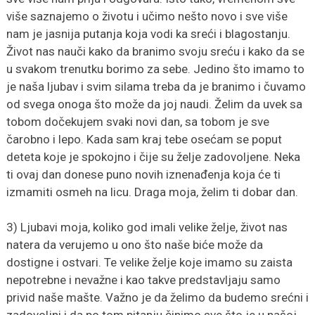
više saznajemo o životu i učimo nešto novo i sve više
nam je jasnija putanja koja vodi ka sreći i blagostanju.
Život nas nauči kako da branimo svoju sreću i kako da se
u svakom trenutku borimo za sebe. Jedino što imamo to
je naša ljubav i svim silama treba da je branimo i čuvamo
od svega onoga što može da joj naudi. Želim da uvek sa
tobom dočekujem svaki novi dan, sa tobom je sve
čarobno i lepo. Kada sam kraj tebe osećam se poput
deteta koje je spokojno i čije su želje zadovoljene. Neka
ti ovaj dan donese puno novih iznenađenja koja će ti
izmamiti osmeh na licu. Draga moja, želim ti dobar dan.
3) Ljubavi moja, koliko god imali velike želje, život nas
natera da verujemo u ono što naše biće može da
dostigne i ostvari. Te velike želje koje imamo su zaista
nepotrebne i nevažne i kao takve predstavljaju samo
privid naše mašte. Važno je da želimo da budemo srećni i