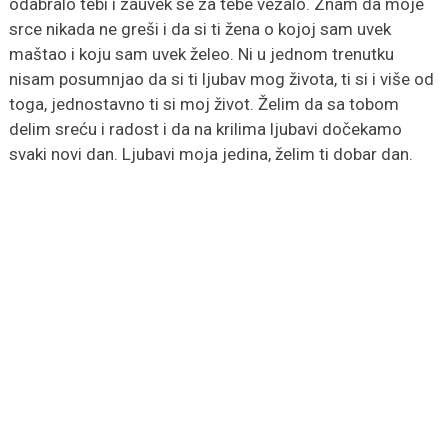
odabralo tebi i zauvek se za tebe vezalo. Znam da moje
srce nikada ne greši i da si ti žena o kojoj sam uvek
maštao i koju sam uvek želeo. Ni u jednom trenutku
nisam posumnjao da si ti ljubav mog života, ti si i više od
toga, jednostavno ti si moj život. Želim da sa tobom
delim sreću i radost i da na krilima ljubavi dočekamo
svaki novi dan. Ljubavi moja jedina, želim ti dobar dan.