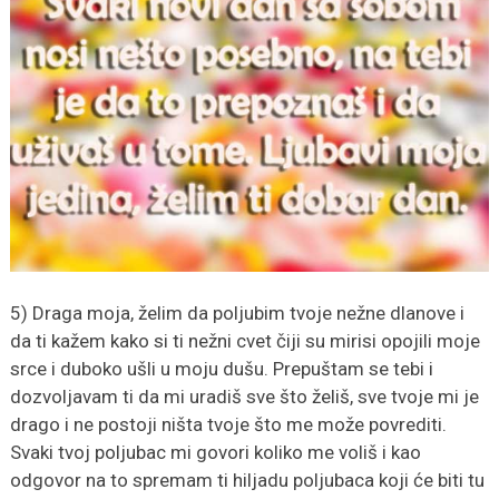
5) Draga moja, želim da poljubim tvoje nežne dlanove i
da ti kažem kako si ti nežni cvet čiji su mirisi opojili moje
srce i duboko ušli u moju dušu. Prepuštam se tebi i
dozvoljavam ti da mi uradiš sve što želiš, sve tvoje mi je
drago i ne postoji ništa tvoje što me može povrediti.
Svaki tvoj poljubac mi govori koliko me voliš i kao
odgovor na to spremam ti hiljadu poljubaca koji će biti tu