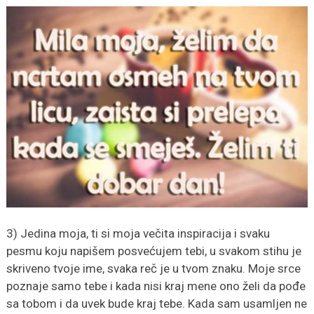
3) Jedina moja, ti si moja večita inspiracija i svaku
pesmu koju napišem posvećujem tebi, u svakom stihu je
skriveno tvoje ime, svaka reč je u tvom znaku. Moje srce
poznaje samo tebe i kada nisi kraj mene ono želi da pođe
sa tobom i da uvek bude kraj tebe. Kada sam usamljen ne