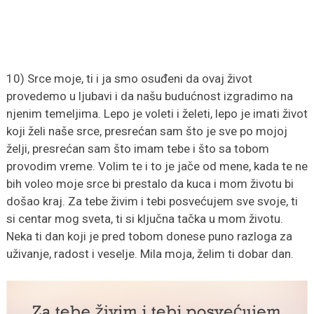
10) Srce moje, ti i ja smo osuđeni da ovaj život
provedemo u ljubavi i da našu budućnost izgradimo na
njenim temeljima. Lepo je voleti i želeti, lepo je imati život
koji želi naše srce, presrećan sam što je sve po mojoj
želji, presrećan sam što imam tebe i što sa tobom
provodim vreme. Volim te i to je jače od mene, kada te ne
bih voleo moje srce bi prestalo da kuca i mom životu bi
došao kraj. Za tebe živim i tebi posvećujem sve svoje, ti
si centar mog sveta, ti si ključna tačka u mom životu.
Neka ti dan koji je pred tobom donese puno razloga za
uživanje, radost i veselje. Mila moja, želim ti dobar dan.