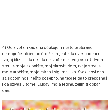
4) Od života nikada ne očekujem nešto preterano i
nemoguće, ali jedino što želim jeste da uvek budem u
tvojoj blizini i da nikada ne izađem iz tvog srca. U tvom
srcu je moje sklonište, moj skroviti dom, tvoje srce je
moje utočište, moja mirna i sigurna luka. Svaki novi dan
sa sobom nosi nešto posebno, na tebi je da to prepoznaš
i da uživaš u tome. Ljubavi moja jedina, želim ti dobar
dan.