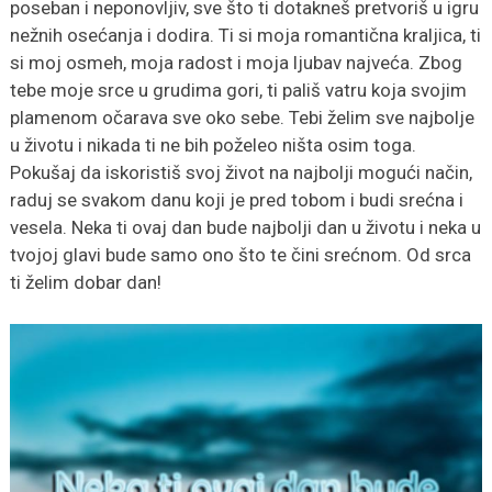
poseban i neponovljiv, sve što ti dotakneš pretvoriš u igru
nežnih osećanja i dodira. Ti si moja romantična kraljica, ti
si moj osmeh, moja radost i moja ljubav najveća. Zbog
tebe moje srce u grudima gori, ti pališ vatru koja svojim
plamenom očarava sve oko sebe. Tebi želim sve najbolje
u životu i nikada ti ne bih poželeo ništa osim toga.
Pokušaj da iskoristiš svoj život na najbolji mogući način,
raduj se svakom danu koji je pred tobom i budi srećna i
vesela. Neka ti ovaj dan bude najbolji dan u životu i neka u
tvojoj glavi bude samo ono što te čini srećnom. Od srca
ti želim dobar dan!