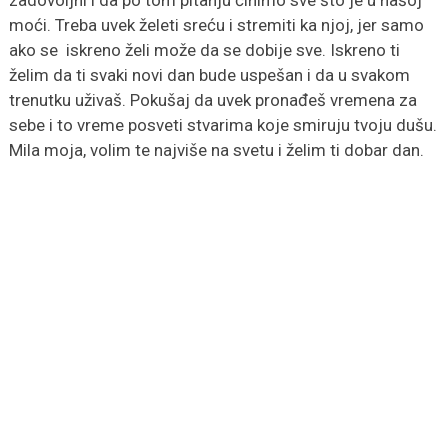
zadovoljni i da po tom pitanju činimo sve što je u našoj
moći. Treba uvek želeti sreću i stremiti ka njoj, jer samo
ako se iskreno želi može da se dobije sve. Iskreno ti
želim da ti svaki novi dan bude uspešan i da u svakom
trenutku uživaš. Pokušaj da uvek pronađeš vremena za
sebe i to vreme posveti stvarima koje smiruju tvoju dušu.
Mila moja, volim te najviše na svetu i želim ti dobar dan.