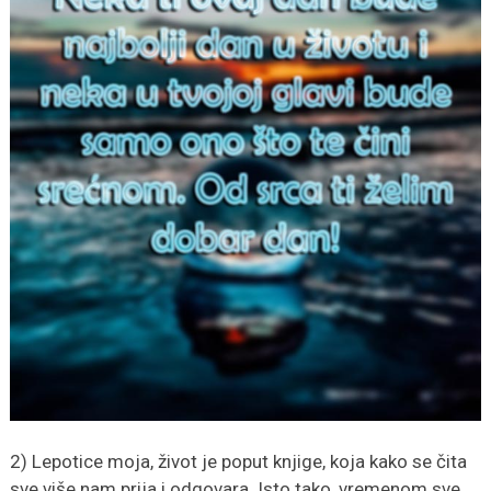
2) Lepotice moja, život je poput knjige, koja kako se čita
sve više nam prija i odgovara. Isto tako, vremenom sve