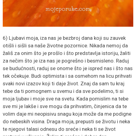
6) Ljubavi moja, iza nas je bezbroj dana koji su zauvek
otišli i sišli sa naše životne pozornice. Nikada nemoj da
žališ za onim što je prošlo i što predstavlja istoriju, žaliti
za nečim što je iza nas je pogrešno i besmisleno. Raduj
se budućnosti, raduj se onome što je ispred nas i što nas
tek očekuje. Budi optimista i sa osmehom na licu prihvati
svaki novi izazov koji ti daje život. Znaj da sam tu kraj
tebe da ti pomognem u svemu i da sve podelimo, ti si
moja ljubav i moje sve na svetu. Kada pomislim na tebe
sve mi je lakše i sve mogu da prihvatim, činjenica da te
volim daje mi neopisivu snagu koja može da me podigne
do nebeskih visina. Draga moja, prepusti se životu i neka
te njegovi talasi odnesu do sreće i neka ti se život