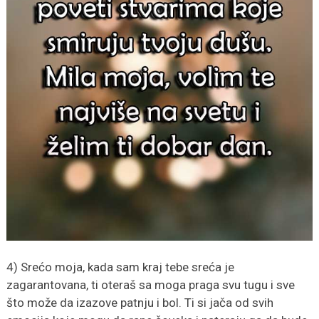
4) Srećo moja, kada sam kraj tebe sreća je
zagarantovana, ti oteraš sa moga praga svu tugu i sve
što može da izazove patnju i bol. Ti si jača od svih