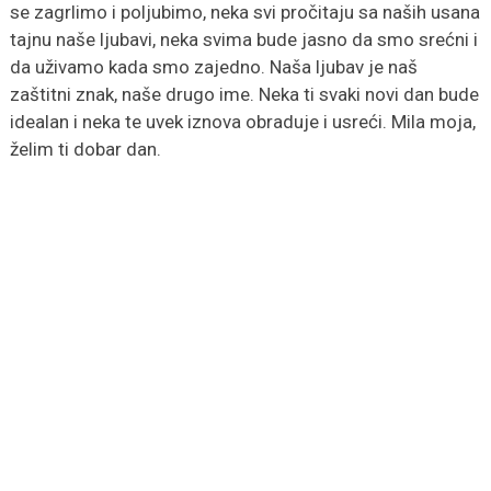
se zagrlimo i poljubimo, neka svi pročitaju sa naših usana
tajnu naše ljubavi, neka svima bude jasno da smo srećni i
da uživamo kada smo zajedno. Naša ljubav je naš
zaštitni znak, naše drugo ime. Neka ti svaki novi dan bude
idealan i neka te uvek iznova obraduje i usreći. Mila moja,
želim ti dobar dan.