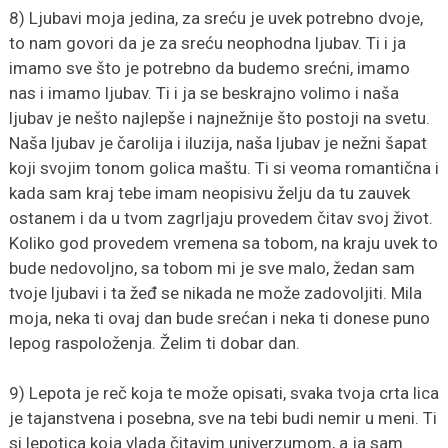
8) Ljubavi moja jedina, za sreću je uvek potrebno dvoje,
to nam govori da je za sreću neophodna ljubav. Ti i ja
imamo sve što je potrebno da budemo srećni, imamo
nas i imamo ljubav. Ti i ja se beskrajno volimo i naša
ljubav je nešto najlepše i najnežnije što postoji na svetu.
Naša ljubav je čarolija i iluzija, naša ljubav je nežni šapat
koji svojim tonom golica maštu. Ti si veoma romantična i
kada sam kraj tebe imam neopisivu želju da tu zauvek
ostanem i da u tvom zagrljaju provedem čitav svoj život.
Koliko god provedem vremena sa tobom, na kraju uvek to
bude nedovoljno, sa tobom mi je sve malo, žedan sam
tvoje ljubavi i ta žeđ se nikada ne može zadovoljiti. Mila
moja, neka ti ovaj dan bude srećan i neka ti donese puno
lepog raspoloženja. Želim ti dobar dan.
9) Lepota je reč koja te može opisati, svaka tvoja crta lica
je tajanstvena i posebna, sve na tebi budi nemir u meni. Ti
si lepotica koja vlada čitavim univerzumom, a ja sam