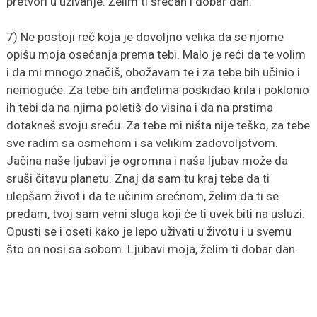
pretvori u uživanje. Želim ti srećan i dobar dan.
7) Ne postoji reč koja je dovoljno velika da se njome
opišu moja osećanja prema tebi. Malo je reći da te volim
i da mi mnogo značiš, obožavam te i za tebe bih učinio i
nemoguće. Za tebe bih anđelima poskidao krila i poklonio
ih tebi da na njima poletiš do visina i da na prstima
dotakneš svoju sreću. Za tebe mi ništa nije teško, za tebe
sve radim sa osmehom i sa velikim zadovoljstvom.
Jačina naše ljubavi je ogromna i naša ljubav može da
sruši čitavu planetu. Znaj da sam tu kraj tebe da ti
ulepšam život i da te učinim srećnom, želim da ti se
predam, tvoj sam verni sluga koji će ti uvek biti na usluzi.
Opusti se i oseti kako je lepo uživati u životu i u svemu
što on nosi sa sobom. Ljubavi moja, želim ti dobar dan.