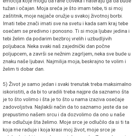
emocija koje mogu da rane čoveka i nateraju ga da bude
tužan i očajan. Moja sreća je što imam tebe, ti si moj
zaštitnik, moje najjače oružje u svakoj životnoj borbi.
Imati tebe znači imati sve na svetu i kada sam kraj tebe
osećam se predivno i ponosno. Ti si moja ljubav jedina i
tebi želim da podarim bezbroj vrelih i uzbudljivih
poljubaca. Neka svaki naš zajednički dan počne
poljupcem, a završi se nežnim zagrljem, neka sve bude u
znaku naše ljubavi. Najmilija moja, beskrajno te volim i
želim ti dobar dan.
5) Život je samo jedan i svaki trenutak treba maksimalno
iskoristiti, a da bi to uradili treba najpre da saznamo šta
je to što volimo i šta je to što u nama izaziva osećaje
zadovoljstva. Najlakši način da to saznamo jeste da se
prepustimo našem srcu i da dozvolimo da ono u naše
ime odlučuje šta želimo. Moje srce je odlučilo da si ti ta
koja me raduje i koja krasi moj život, moje srce je