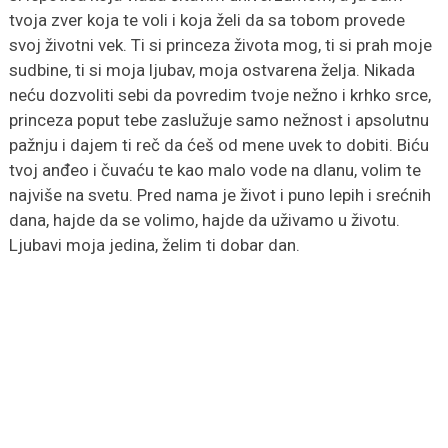
tvoja zver koja te voli i koja želi da sa tobom provede
svoj životni vek. Ti si princeza života mog, ti si prah moje
sudbine, ti si moja ljubav, moja ostvarena želja. Nikada
neću dozvoliti sebi da povredim tvoje nežno i krhko srce,
princeza poput tebe zaslužuje samo nežnost i apsolutnu
pažnju i dajem ti reč da ćeš od mene uvek to dobiti. Biću
tvoj anđeo i čuvaću te kao malo vode na dlanu, volim te
najviše na svetu. Pred nama je život i puno lepih i srećnih
dana, hajde da se volimo, hajde da uživamo u životu.
Ljubavi moja jedina, želim ti dobar dan.