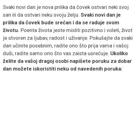
Svaki novi dan je nova prilika da čovek ostvari neki svoj
san ili da ostvari neku svoju želju.
Svaki novi dan je
prilika da čovek bude srećan i da se raduje svom
životu.
Poenta života jeste misliti pozitivno i voleti, život
je stvoren za ljubav, radost i uživanje. Pokušajte da svaki
dan učinite posebnim, radite ono što prija vama i vašoj
duši, radite samo ono što vas zaista usrećuje.
Ukoliko
želite da vašoj dragoj osobi napišete poruku za dobar
dan možete iskoristiti neku od navedenih poruka: