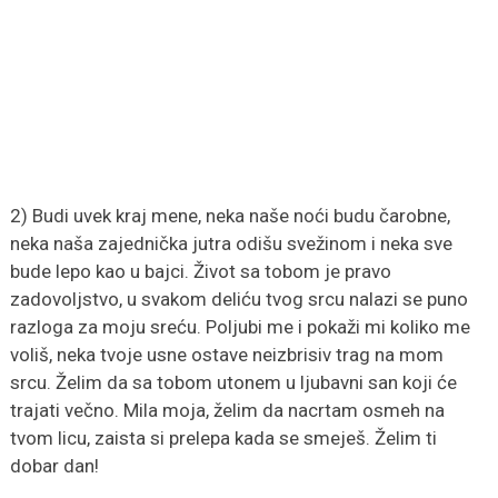
2) Budi uvek kraj mene, neka naše noći budu čarobne,
neka naša zajednička jutra odišu svežinom i neka sve
bude lepo kao u bajci. Život sa tobom je pravo
zadovoljstvo, u svakom deliću tvog srcu nalazi se puno
razloga za moju sreću. Poljubi me i pokaži mi koliko me
voliš, neka tvoje usne ostave neizbrisiv trag na mom
srcu. Želim da sa tobom utonem u ljubavni san koji će
trajati večno. Mila moja, želim da nacrtam osmeh na
tvom licu, zaista si prelepa kada se smeješ. Želim ti
dobar dan!