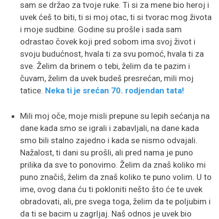
sam se držao za tvoje ruke. Ti si za mene bio heroj i
uvek ćeš to biti, ti si moj otac, ti si tvorac mog života
i moje sudbine. Godine su prošle i sada sam
odrastao čovek koji pred sobom ima svoj život i
svoju budućnost, hvala ti za svu pomoć, hvala ti za
sve. Želim da brinem o tebi, želim da te pazim i
čuvam, želim da uvek budeš presrećan, mili moj
tatice.
Neka ti je srećan 70. rodjendan tata!
Mili moj oče, moje misli prepune su lepih sećanja na
dane kada smo se igrali i zabavljali, na dane kada
smo bili stalno zajedno i kada se nismo odvajali.
Nažalost, ti dani su prošli, ali pred nama je puno
prilika da sve to ponovimo. Želim da znaš koliko mi
puno značiš, želim da znaš koliko te puno volim. U to
ime, ovog dana ću ti pokloniti nešto što će te uvek
obradovati, ali, pre svega toga, želim da te poljubim i
da ti se bacim u zagrljaj. Naš odnos je uvek bio