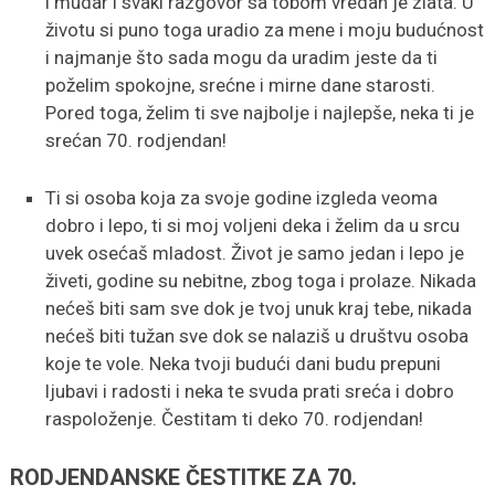
i mudar i svaki razgovor sa tobom vredan je zlata. U
životu si puno toga uradio za mene i moju budućnost
i najmanje što sada mogu da uradim jeste da ti
poželim spokojne, srećne i mirne dane starosti.
Pored toga, želim ti sve najbolje i najlepše, neka ti je
srećan 70. rodjendan!
Ti si osoba koja za svoje godine izgleda veoma
dobro i lepo, ti si moj voljeni deka i želim da u srcu
uvek osećaš mladost. Život je samo jedan i lepo je
živeti, godine su nebitne, zbog toga i prolaze. Nikada
nećeš biti sam sve dok je tvoj unuk kraj tebe, nikada
nećeš biti tužan sve dok se nalaziš u društvu osoba
koje te vole. Neka tvoji budući dani budu prepuni
ljubavi i radosti i neka te svuda prati sreća i dobro
raspoloženje. Čestitam ti deko 70. rodjendan!
RODJENDANSKE ČESTITKE ZA 70.