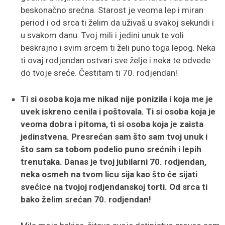
beskonačno srećna. Starost je veoma lep i miran
period i od srca ti želim da uživaš u svakoj sekundi i
u svakom danu. Tvoj mili i jedini unuk te voli
beskrajno i svim srcem ti želi puno toga lepog. Neka
ti ovaj rodjendan ostvari sve želje i neka te odvede
do tvoje sreće. Čestitam ti 70. rodjendan!
Ti si osoba koja me nikad nije ponizila i koja me je
uvek iskreno cenila i poštovala. Ti si osoba koja je
veoma dobra i pitoma, ti si osoba koja je zaista
jedinstvena. Presrećan sam što sam tvoj unuk i
što sam sa tobom podelio puno srećnih i lepih
trenutaka. Danas je tvoj jubilarni 70. rodjendan,
neka osmeh na tvom licu sija kao što će sijati
svećice na tvojoj rodjendanskoj torti. Od srca ti
bako želim srećan 70. rodjendan!