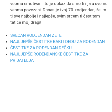
veoma emotivan i to je dokaz da smo ti i ja u svemu
veoma povezani. Danas je tvoj 70. rodjendan, želim
ti sve najbolje i najlepše, svim srcem ti čestitam
tatice moj dragi!
SRECAN RODJENDAN ZETE
NAJLJEPŠE ČESTITKE BAKI I DEDU ZA ROĐENDAN
ČESTITKE ZA ROĐENDAN DEČKU
NAJLJEPŠE ROĐENDANSKE ČESTITKE ZA
PRIJATELJA