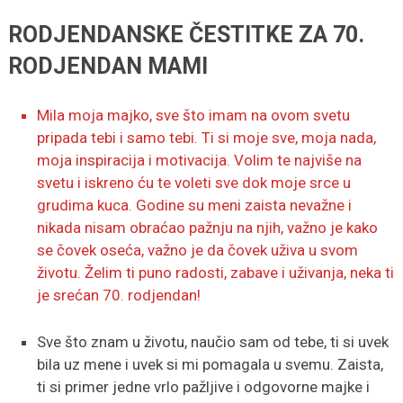
RODJENDANSKE ČESTITKE ZA 70.
RODJENDAN MAMI
Mila moja majko, sve što imam na ovom svetu
pripada tebi i samo tebi. Ti si moje sve, moja nada,
moja inspiracija i motivacija. Volim te najviše na
svetu i iskreno ću te voleti sve dok moje srce u
grudima kuca. Godine su meni zaista nevažne i
nikada nisam obraćao pažnju na njih, važno je kako
se čovek oseća, važno je da čovek uživa u svom
životu. Želim ti puno radosti, zabave i uživanja, neka ti
je srećan 70. rodjendan!
Sve što znam u životu, naučio sam od tebe, ti si uvek
bila uz mene i uvek si mi pomagala u svemu. Zaista,
ti si primer jedne vrlo pažljive i odgovorne majke i