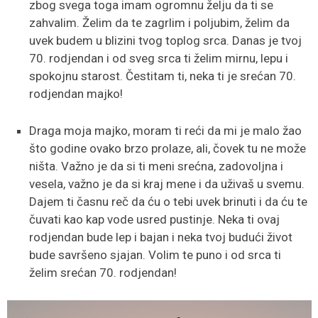
zbog svega toga imam ogromnu želju da ti se
zahvalim. Želim da te zagrlim i poljubim, želim da
uvek budem u blizini tvog toplog srca. Danas je tvoj
70. rodjendan i od sveg srca ti želim mirnu, lepu i
spokojnu starost. Čestitam ti, neka ti je srećan 70.
rodjendan majko!
Draga moja majko, moram ti reći da mi je malo žao
što godine ovako brzo prolaze, ali, čovek tu ne može
ništa. Važno je da si ti meni srećna, zadovoljna i
vesela, važno je da si kraj mene i da uživaš u svemu.
Dajem ti časnu reč da ću o tebi uvek brinuti i da ću te
čuvati kao kap vode usred pustinje. Neka ti ovaj
rodjendan bude lep i bajan i neka tvoj budući život
bude savršeno sjajan. Volim te puno i od srca ti
želim srećan 70. rodjendan!