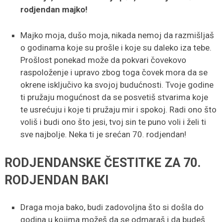
rodjendan majko!
Majko moja, dušo moja, nikada nemoj da razmišljaš
o godinama koje su prošle i koje su daleko iza tebe.
Prošlost ponekad može da pokvari čovekovo
raspoloženje i upravo zbog toga čovek mora da se
okrene isključivo ka svojoj budućnosti. Tvoje godine
ti pružaju mogućnost da se posvetiš stvarima koje
te usrećuju i koje ti pružaju mir i spokoj. Radi ono što
voliš i budi ono što jesi, tvoj sin te puno voli i želi ti
sve najbolje. Neka ti je srećan 70. rodjendan!
RODJENDANSKE ČESTITKE ZA 70.
RODJENDAN BAKI
Draga moja bako, budi zadovoljna što si došla do
godina u kojima možeš da se odmaraš i da budeš