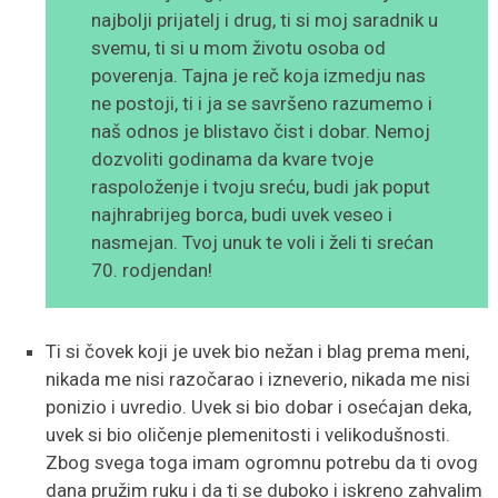
najbolji prijatelj i drug, ti si moj saradnik u
svemu, ti si u mom životu osoba od
poverenja. Tajna je reč koja izmedju nas
ne postoji, ti i ja se savršeno razumemo i
naš odnos je blistavo čist i dobar. Nemoj
dozvoliti godinama da kvare tvoje
raspoloženje i tvoju sreću, budi jak poput
najhrabrijeg borca, budi uvek veseo i
nasmejan. Tvoj unuk te voli i želi ti srećan
70. rodjendan!
Ti si čovek koji je uvek bio nežan i blag prema meni,
nikada me nisi razočarao i izneverio, nikada me nisi
ponizio i uvredio. Uvek si bio dobar i osećajan deka,
uvek si bio oličenje plemenitosti i velikodušnosti.
Zbog svega toga imam ogromnu potrebu da ti ovog
dana pružim ruku i da ti se duboko i iskreno zahvalim