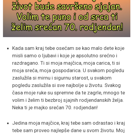
Kada sam kraj tebe osećam se kao malo dete koje
misli samo o ljubavi i koje je apsolutno srećno i
razdragano. Ti si moja majčica, moja carica, ti si
moja sreća, moja gospodarica. U svakom pogledu
zaslužila si mirnu i sigurnu starost, u svakom
pogledu zaslužila si sve najbolje u životu. Svakog
časa moje ruke su spremne da te zagrle, mnogo te
volim i želim ti bezbroj sjajnih rodjendanskih želja.
Neka ti je majko srećan 70. rodjendan!
Jedina moja majčice, kraj tebe sam odrastao i kraj
tebe sam proveo najlepše dane u svom životu. Moj