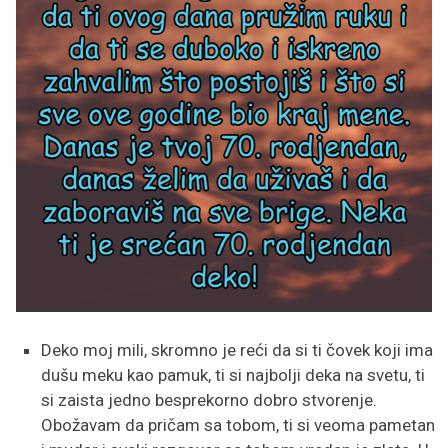
Deko moj mili, skromno je reći da si ti čovek koji ima
dušu meku kao pamuk, ti si najbolji deka na svetu, ti
si zaista jedno besprekorno dobro stvorenje.
Obožavam da pričam sa tobom, ti si veoma pametan