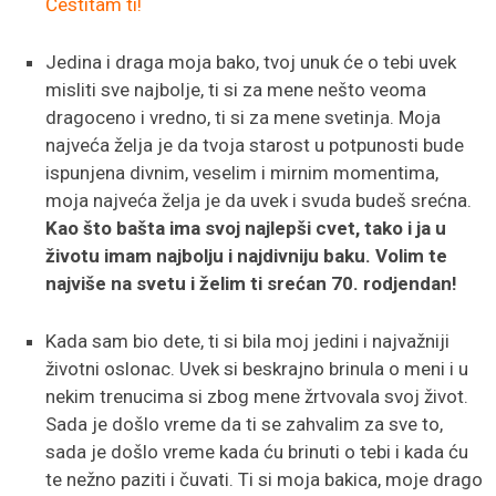
Čestitam ti!
Jedina i draga moja bako, tvoj unuk će o tebi uvek
misliti sve najbolje, ti si za mene nešto veoma
dragoceno i vredno, ti si za mene svetinja. Moja
najveća želja je da tvoja starost u potpunosti bude
ispunjena divnim, veselim i mirnim momentima,
moja najveća želja je da uvek i svuda budeš srećna.
Kao što bašta ima svoj najlepši cvet, tako i ja u
životu imam najbolju i najdivniju baku. Volim te
najviše na svetu i želim ti srećan 70. rodjendan!
Kada sam bio dete, ti si bila moj jedini i najvažniji
životni oslonac. Uvek si beskrajno brinula o meni i u
nekim trenucima si zbog mene žrtvovala svoj život.
Sada je došlo vreme da ti se zahvalim za sve to,
sada je došlo vreme kada ću brinuti o tebi i kada ću
te nežno paziti i čuvati. Ti si moja bakica, moje drago