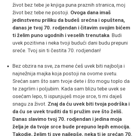
život bez tebe je knjiga puna praznih stranica, moj
život bez tebe ne postoji.
Ovoga dana imaš
jedinstvenu priliku da budeš srećna i opuštena,
danas je tvoj 70. rodjendan i čitavim svojim bićem
ti želim puno ugodnih i veselih trenutaka
. Budi
uvek pozitivna i neka tvoji budući dani budu prepuni
sreće. Tvoj sin ti čestita 70. rodjendan!
Bez obzira na sve, za mene ćeš uvek biti najbolja i
najnežnija majka koja postoji na ovome svetu.
Srećan sam što sam tvoje dete i što mogu toplo da
te zagrlim i poljubim. Kada sam blizu tebe uvek se
osećam lepo, ti ispunjuješ moje srce, ti mi daješ
snagu za život.
Znaj da ću uvek biti tvoja podrška i
da ću se uvek truditi da ti pružim sve što želiš.
Danas slavimo tvoj 70. rodjendan i jedina moja
želja je da tvoje srce bude prepuno lepih emocija.
Takodje, želim ti sve najlepše, neka ti je srećan 70.