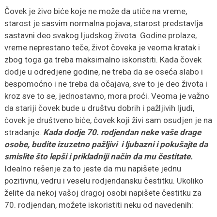
Čovek je živo biće koje ne može da utiče na vreme,
starost je sasvim normalna pojava, starost predstavlja
sastavni deo svakog ljudskog života. Godine prolaze,
vreme neprestano teče, život čoveka je veoma kratak i
zbog toga ga treba maksimalno iskoristiti. Kada čovek
dodje u odredjene godine, ne treba da se oseća slabo i
bespomoćno i ne treba da očajava, sve to je deo života i
kroz sve to se, jednostavno, mora proći. Veoma je važno
da stariji čovek bude u društvu dobrih i pažljivih ljudi,
čovek je društveno biće, čovek koji živi sam osudjen je na
stradanje.
Kada dodje 70. rodjendan neke vaše drage
osobe, budite izuzetno pažljivi i ljubazni i pokušajte da
smislite što lepši i prikladniji način da mu čestitate.
Idealno rešenje za to jeste da mu napišete jednu
pozitivnu, vedru i veselu rodjendansku čestitku. Ukoliko
želite da nekoj vašoj dragoj osobi napišete čestitku za
70. rodjendan, možete iskoristiti neku od navedenih: