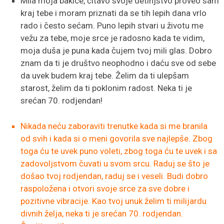
Mila moja bakice, čitavo svoje detinjstvo proveo sam
kraj tebe i moram priznati da se tih lepih dana vrlo
rado i često sećam. Puno lepih stvari u životu me
vežu za tebe, moje srce je radosno kada te vidim,
moja duša je puna kada čujem tvoj mili glas. Dobro
znam da ti je društvo neophodno i daću sve od sebe
da uvek budem kraj tebe. Želim da ti ulepšam
starost, želim da ti poklonim radost. Neka ti je
srećan 70. rodjendan!
Nikada neću zaboraviti trenutke kada si me branila
od svih i kada si o meni govorila sve najlepše. Zbog
toga ću te uvek puno voleti, zbog toga ću te uvek i sa
zadovoljstvom čuvati u svom srcu. Raduj se što je
došao tvoj rodjendan, raduj se i veseli. Budi dobro
raspoložena i otvori svoje srce za sve dobre i
pozitivne vibracije. Kao tvoj unuk želim ti milijardu
divnih želja, neka ti je srećan 70. rodjendan.