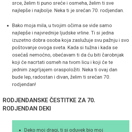
srce, želim ti puno sreće i osmeha, želim ti sve
najlepše i najbolje. Neka ti je srećan 70. rodjendan.
Bako moja mila, u tvojim očima se vide samo
najlepše i najvrednije ljudske vrline. Ti si jedna
izuzetno dobra osoba koja zaslužuje svu pažnju i svo
poštovanje ovoga sveta. Kada si tužna i kada se
osećaš nemoćno, obećavam ti da ću biti čarobnjak
koji će nacrtati osmeh na tvom licu i koji će te
jednim zagrljajem oraspoložiti. Neka ti ovaj dan
bude lep, radostan i divan, želim ti srećan 70.
rodjendan!
RODJENDANSKE ČESTITKE ZA 70.
RODJENDAN DEKI
Deko moj dragi, ti si oduvek bio moj