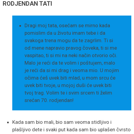
RODJENDAN TATI
Dragi moj tata, osećam se mirno kada
pomislim da u životu imam tebe i da
svakoga trena mogu da te zagrlim. Ti si
od mene napravio pravog čoveka, ti si me
vaspitao, ti si mi na neki način otvorio oči.
Malo je reći da te volim i poštujem, malo
je reći da si mi drag i veoma mio. U mojim
očima ćeš uvek biti mlad, u mom srcu će
uvek biti tvoje, u mojoj duši će uvek biti
tvoj trag. Volim te i svim srcem ti želim
srećan 70. rodjendan!
Kada sam bio mali, bio sam veoma stidljivo i
plašljivo dete i svaki put kada sam bio uplašen čvrsto