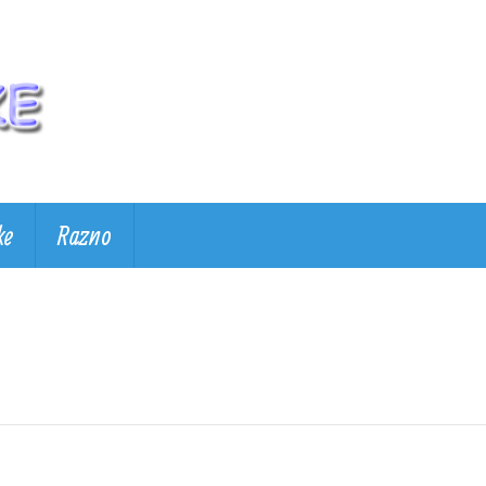
ke
Razno